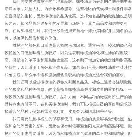
我们需要关注橄榄油的产地和品牌。橄榄油最为著名的产地是地中海
沿岸国家，如意大利、西班牙和希腊等。这些地区的气候和土壤条件非常
适宜橄榄的生长，因此橄榄油的品质较高。选择知名品牌的橄榄油也是明
智之选。知名品牌经过多年的发展和市场验证，其产品品质和信誉更可
靠。在购买橄榄油时，我们应尽量选择来自地中海沿岸国家并且知名的品
牌，以确保其品质和营养价值。
橄榄油的颜色和口感也是选择的考虑因素。通常来说，较浅的颜色和
较轻盈的口感意味着油质较好，因为这表明橄榄油净化和过滤的程度较
高。橄榄油的单不饱和脂肪酸含量高，这有助于增加它的稳定性和耐高温
的特性，因此适用于烹饪和油炸食品。如果我们只是用橄榄油做生菜沙拉
和蘸面包，那么单不饱和脂肪酸含量较高的橄榄油更适合我们的需求。
我们还可以通过橄榄油的标签来判断其品质。标签上通常会注明橄榄
油的酸度和品种等信息。酸度是衡量橄榄油新鲜度和质量的重要指标，一
般较低的酸度意味着油质较好。品种方面，不同品种的橄榄树所生产的油
品特点也有所不同。在购买橄榄油时，我们可以根据自己的喜好和需求选
择适合的品种，例如科雷克奥利亚、皮奥奎诺和阿苏阿蒂科等。
我们需要注意橄榄油的保存和使用。橄榄油的质量容易受到光照、热
源和空气等因素的影响，因此在保存时需要避免阳光直射和高温环境。橄
榄油的使用也需要适量，因为虽然橄榄油富含健康的单不饱和脂肪酸，但