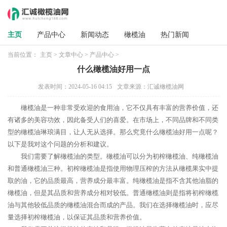
主页
产品中心
新闻动态
橄榄油
热门新闻
当前位置：
主页
>
文章中心
>
产品中心
>
什么橄榄油好用一点
发表时间：2024-05-16 04:15
文章来源：汇诚橄榄油网
橄榄油是一种非常受欢迎的食用油，它不仅具有丰富的营养价值，还
有诸多的美容功效，因此备受人们的喜爱。在市场上，不同品牌和不同类
型的橄榄油琳琅满目，让人无从选择。那么究竟什么橄榄油好用一点呢？
以下是我对这个问题的分析和建议。
我们需要了解橄榄油的类型。橄榄油可以分为初榨橄榄油、纯橄榄油
和普通橄榄油三种。初榨橄榄油是指使用物理压榨的方法从橄榄果实中提
取的油，它的品质最高，营养成分最丰富。纯橄榄油是指不含其他油脂的
橄榄油，但是其品质和营养成分相对较低。普通橄榄油则是指将初榨橄榄
油与其他较低品质的橄榄油混合而成的产品。我们在选择橄榄油时，应尽
量选择初榨橄榄油，以保证其品质和营养价值。