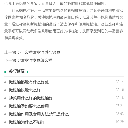
也属于高热量的食物，过量摄入可能导致肥胖和其他健康问题。
什么橄榄油好用一点主要是指选择初榨橄榄油，尤其是来自地中海沿
岸国家的知名品牌；关注橄榄油的颜色和口感，以及其单不饱和脂肪酸含
量；通过标签判断橄榄油的品质；适当保存和使用橄榄油。这些选择和注
意事项可以帮助我们选购和使用更好的橄榄油，从而享受到它的丰富营养
和美容功效。
上一篇：
什么样橄榄油适合涂脸
下一篇：
橄榄油摸脸怎么样
热门资讯
05-14
橄榄油擦脸有什么好处
05-16
橄榄油摸脸怎么样
05-18
炒菜用什么样的橄榄油好
07-21
橄榄油孕妇要怎么使用
08-03
橄榄油作用及食用方法禁忌是什么
10-29
橄榄油为什么不能炸