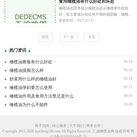
食用橄榄油有什么好处和坏处
气。初
橄榄油的营养成分橄榄油是从橄榄果中提取
的，其主要成分包括单不饱和脂肪酸：橄榄油
中大约70-80%的脂肪是单不饱和脂肪酸，尤
更新时间：2025-07-15
其是油酸。这种脂肪酸有助于降低低密度脂蛋
白（LDL）
首页
下一页
末页
热门资讯
05-14
橄榄油擦脸有什么好处
05-16
橄榄油摸脸怎么样
05-18
炒菜用什么样的橄榄油好
07-21
橄榄油孕妇要怎么使用
08-03
橄榄油作用及食用方法禁忌是什么
10-29
橄榄油为什么不能炸
新手指南 | 核心服务 | 关于我们 | 商务合作 |
Copyright 2015-2026 huicheng188.com All Rights Reserved. 汇诚橄榄油网 版权所有
鄂
ICP备2023018510号-21