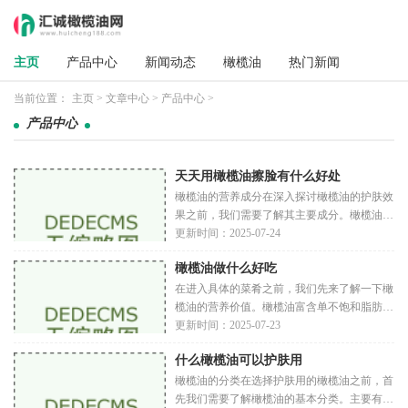
主页
产品中心
新闻动态
橄榄油
热门新闻
当前位置：
主页
>
文章中心
>
产品中心
>
产品中心
天天用橄榄油擦脸有什么好处
橄榄油的营养成分在深入探讨橄榄油的护肤效
果之前，我们需要了解其主要成分。橄榄油富
含单不饱和脂肪酸，尤其是油酸，这种脂肪酸
更新时间：2025-07-24
有助于保持皮肤的水分。橄榄油还含有丰富的
橄榄油做什么好吃
抗
在进入具体的菜肴之前，我们先来了解一下橄
榄油的营养价值。橄榄油富含单不饱和脂肪
酸，尤其是油酸，这种脂肪酸被认为有助于降
更新时间：2025-07-23
低坏胆固醇（LDL）并提高好胆固醇
什么橄榄油可以护肤用
（HDL）。橄榄油
橄榄油的分类在选择护肤用的橄榄油之前，首
先我们需要了解橄榄油的基本分类。主要有以