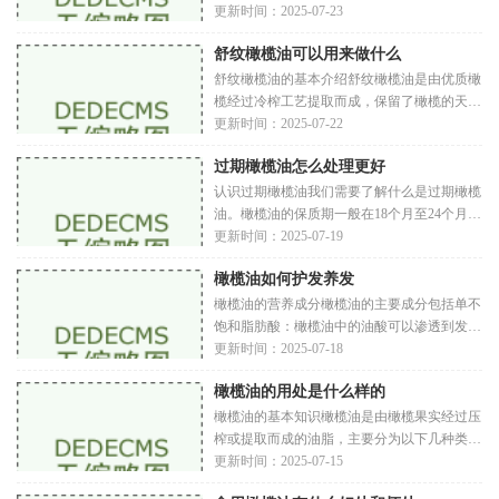
下几种特级初榨橄榄油（Extra Virgin Olive
更新时间：2025-07-23
Oil）这是最优质的橄榄油，采用冷压方式提
舒纹橄榄油可以用来做什么
取，保留了
舒纹橄榄油的基本介绍舒纹橄榄油是由优质橄
榄经过冷榨工艺提取而成，保留了橄榄的天然
香气和营养成分。它富含单不饱和脂肪酸、维
更新时间：2025-07-22
生素E、抗氧化剂等，对健康大有裨益。舒纹
过期橄榄油怎么处理更好
橄榄
认识过期橄榄油我们需要了解什么是过期橄榄
油。橄榄油的保质期一般在18个月至24个月之
间，具体取决于油的类型和存储条件。过期的
更新时间：2025-07-19
橄榄油往往会出现异味、颜色变化、浑浊等现
橄榄油如何护发养发
象。
橄榄油的营养成分橄榄油的主要成分包括单不
饱和脂肪酸：橄榄油中的油酸可以渗透到发丝
内部，滋润干燥的头发。维生素E：这种强效
更新时间：2025-07-18
的抗氧化剂有助于防止头发受损，保持头发的
橄榄油的用处是什么样的
光泽
橄榄油的基本知识橄榄油是由橄榄果实经过压
榨或提取而成的油脂，主要分为以下几种类型
特级初榨橄榄油：由新鲜橄榄果实冷压而成，
更新时间：2025-07-15
酸度低于0.8%，保留了最多的营养成分和香