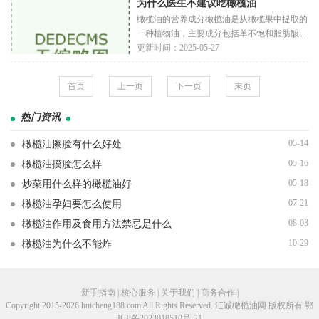
为什么医生不建议吃橄榄油
药
橄榄油的营养成分橄榄油是从橄榄果中提取的
一种植物油，主要成分包括单不饱和脂肪酸：
如油酸，已被证明有助于降低心脏病的风险。
更新时间：2025-05-27
抗氧化物质：如多酚类和维生素E，具有抗炎
和抗
首页
上一页
下一页
末页
热门资讯
05-14
橄榄油擦脸有什么好处
05-16
橄榄油摸脸怎么样
05-18
炒菜用什么样的橄榄油好
07-21
橄榄油孕妇要怎么使用
08-03
橄榄油作用及食用方法禁忌是什么
10-29
橄榄油为什么不能炸
新手指南 | 核心服务 | 关于我们 | 商务合作 |
Copyright 2015-2026 huicheng188.com All Rights Reserved. 汇诚橄榄油网 版权所有
鄂
ICP备2023018510号-21