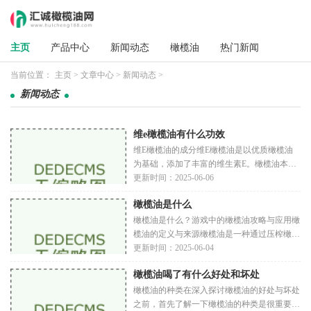
主页
产品中心
新闻动态
橄榄油
热门新闻
当前位置：
主页
>
文章中心
>
新闻动态
>
新闻动态
维e橄榄油有什么功效
维E橄榄油的成分维E橄榄油是以优质橄榄油
为基础，添加了丰富的维生素E。橄榄油本身
含有大量的单不饱和脂肪酸、抗氧化物质和其
更新时间：2025-06-06
他营养成分，而维生素E则进一步增强了其健
橄榄油是什么
康价值。
橄榄油是什么？游戏中的橄榄油攻略与应用橄
榄油的定义与来源橄榄油是一种通过压榨橄榄
果实获得的植物油，是地中海地区饮食文化的
更新时间：2025-06-04
重要组成部分。它不仅以其独特的风味和健康
橄榄油喝了有什么好处和坏处
益
橄榄油的种类在深入探讨橄榄油的好处与坏处
之前，首先了解一下橄榄油的种类是很重要