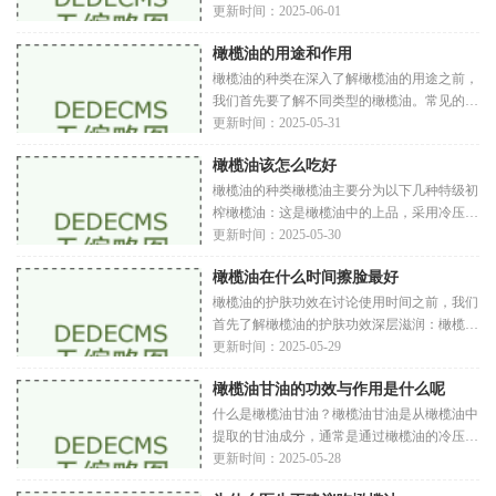
的。橄榄油主要有以下几种特级初榨橄榄油：
更新时间：2025-06-01
通过机械压榨获得，未经化学处理，保留了丰
橄榄油的用途和作用
富的
橄榄油的种类在深入了解橄榄油的用途之前，
我们首先要了解不同类型的橄榄油。常见的橄
榄油主要有以下几种特级初榨橄榄油：由新鲜
更新时间：2025-05-31
橄榄果实压榨而成，未经过化学处理，保留了
橄榄油该怎么吃好
最
橄榄油的种类橄榄油主要分为以下几种特级初
榨橄榄油：这是橄榄油中的上品，采用冷压工
艺，酸度低于0.8%。它保留了橄榄的天然风
更新时间：2025-05-30
味和营养成分，适合直接食用或作为调味品。
橄榄油在什么时间擦脸最好
初榨橄
橄榄油的护肤功效在讨论使用时间之前，我们
首先了解橄榄油的护肤功效深层滋润：橄榄油
能够渗透皮肤，提供深层滋润，适合干性皮肤
更新时间：2025-05-29
使用。抗衰老：其富含的抗氧化剂可以抵抗自
橄榄油甘油的功效与作用是什么呢
由
什么是橄榄油甘油？橄榄油甘油是从橄榄油中
提取的甘油成分，通常是通过橄榄油的冷压或
溶剂提取等方式获得的。甘油是一种无色、无
更新时间：2025-05-28
味的粘稠液体，广泛应用于食品、化妆品和医