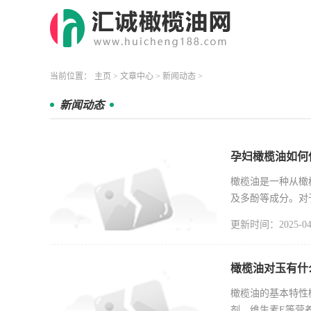
当前位置：
主页
>
文章中心
>
新闻动态
>
新闻动态
孕妇橄榄油如何
橄榄油是一种从橄
及多酚等成分。对
单不饱和脂肪
更新时间：2025-04
橄榄油对玉有什
橄榄油的基本特性
剂、维生素E等营