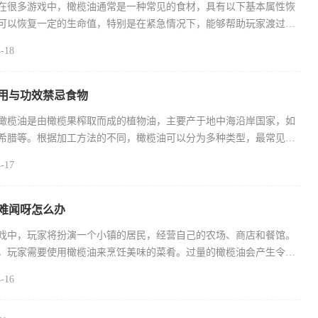
在很多游戏中，橄榄油通常是一种常见的食材，具有以下基本属性恢
可以恢复一定的生命值，特别是在紧急情况下，能够帮助玩家渡过难
-18
用与功效禁忌食物
橄榄油是由橄榄果榨取而成的植物油，主要产于地中海沿岸国家，如
希腊等。根据加工方法的不同，橄榄油可以分为多种类型，最常见的
-17
难闻呀怎么办
戏中，玩家将扮演一个小镇的居民，经营自己的农场、商店和餐馆。
，玩家需要使用橄榄油来烹饪美味的菜肴。过量的橄榄油会产生令人
-16