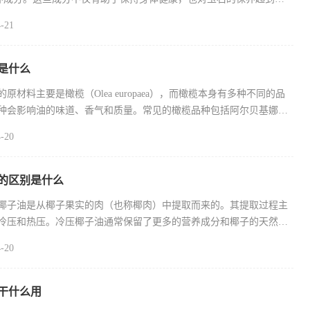
-21
是什么
原材料主要是橄榄（Olea europaea），而橄榄本身有多种不同的品
种会影响油的味道、香气和质量。常见的橄榄品种包括阿尔贝基娜
这种
-20
的区别是什么
椰子油是从椰子果实的肉（也称椰肉）中提取而来的。其提取过程主
冷压和热压。冷压椰子油通常保留了更多的营养成分和椰子的天然香
-20
干什么用