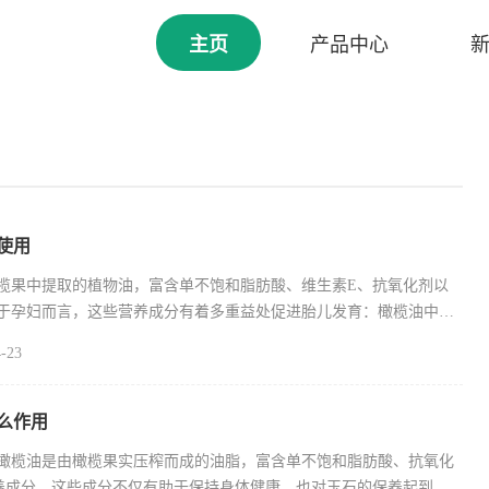
主页
产品中心
使用
榄果中提取的植物油，富含单不饱和脂肪酸、维生素E、抗氧化剂以
于孕妇而言，这些营养成分有着多重益处促进胎儿发育：橄榄油中的
-23
么作用
橄榄油是由橄榄果实压榨而成的油脂，富含单不饱和脂肪酸、抗氧化
养成分。这些成分不仅有助于保持身体健康，也对玉石的保养起到了