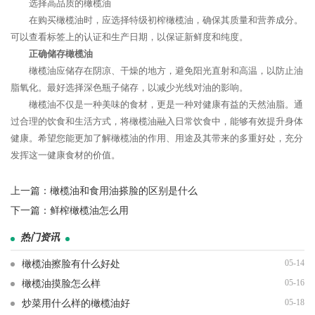
选择高品质的橄榄油
在购买橄榄油时，应选择特级初榨橄榄油，确保其质量和营养成分。
可以查看标签上的认证和生产日期，以保证新鲜度和纯度。
正确储存橄榄油
橄榄油应储存在阴凉、干燥的地方，避免阳光直射和高温，以防止油
脂氧化。最好选择深色瓶子储存，以减少光线对油的影响。
橄榄油不仅是一种美味的食材，更是一种对健康有益的天然油脂。通
过合理的饮食和生活方式，将橄榄油融入日常饮食中，能够有效提升身体
健康。希望您能更加了解橄榄油的作用、用途及其带来的多重好处，充分
发挥这一健康食材的价值。
上一篇：
橄榄油和食用油搽脸的区别是什么
下一篇：
鲜榨橄榄油怎么用
热门资讯
05-14
橄榄油擦脸有什么好处
05-16
橄榄油摸脸怎么样
05-18
炒菜用什么样的橄榄油好