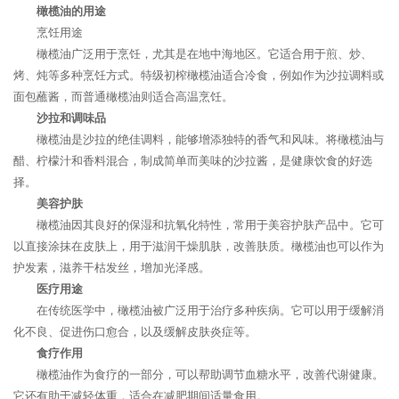
橄榄油的用途
烹饪用途
橄榄油广泛用于烹饪，尤其是在地中海地区。它适合用于煎、炒、
烤、炖等多种烹饪方式。特级初榨橄榄油适合冷食，例如作为沙拉调料或
面包蘸酱，而普通橄榄油则适合高温烹饪。
沙拉和调味品
橄榄油是沙拉的绝佳调料，能够增添独特的香气和风味。将橄榄油与
醋、柠檬汁和香料混合，制成简单而美味的沙拉酱，是健康饮食的好选
择。
美容护肤
橄榄油因其良好的保湿和抗氧化特性，常用于美容护肤产品中。它可
以直接涂抹在皮肤上，用于滋润干燥肌肤，改善肤质。橄榄油也可以作为
护发素，滋养干枯发丝，增加光泽感。
医疗用途
在传统医学中，橄榄油被广泛用于治疗多种疾病。它可以用于缓解消
化不良、促进伤口愈合，以及缓解皮肤炎症等。
食疗作用
橄榄油作为食疗的一部分，可以帮助调节血糖水平，改善代谢健康。
它还有助于减轻体重，适合在减肥期间适量食用。