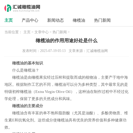
主页
产品中心
新闻动态
橄榄油
热门新闻
当前位置：
主页
>
文章中心
>
热门新闻
>
橄榄油的作用用途好处是什么
发表时间：2025-07-19 05:13
文章来源：汇诚橄榄油网
橄榄油的基本知识
什么是橄榄油？
橄榄油是由橄榄果实经过压榨和提取而成的植物油，主要产于地中海
地区。根据制作工艺的不同，橄榄油可以分为多种类型，其中最常见的是
特级初榨橄榄油（Extra Virgin Olive Oil），这种油在制作过程中不经过化
学处理，保留了更多的天然成分和风味。
橄榄油的主要成分
橄榄油含有丰富的单不饱和脂肪酸（尤其是油酸）、多酚类物质、维
生素E和抗氧化剂。这些成分使橄榄油具有优良的营养价值和多种健康功
效。