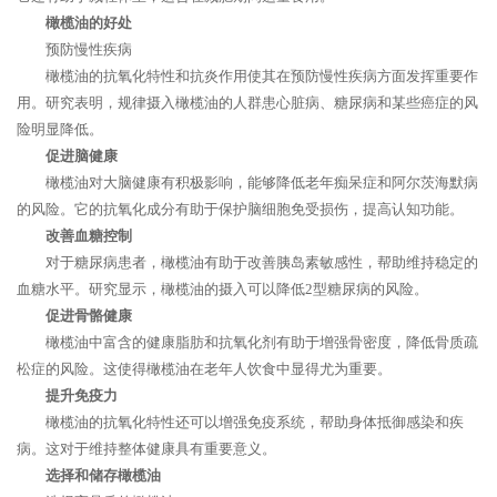
橄榄油的好处
预防慢性疾病
橄榄油的抗氧化特性和抗炎作用使其在预防慢性疾病方面发挥重要作
用。研究表明，规律摄入橄榄油的人群患心脏病、糖尿病和某些癌症的风
险明显降低。
促进脑健康
橄榄油对大脑健康有积极影响，能够降低老年痴呆症和阿尔茨海默病
的风险。它的抗氧化成分有助于保护脑细胞免受损伤，提高认知功能。
改善血糖控制
对于糖尿病患者，橄榄油有助于改善胰岛素敏感性，帮助维持稳定的
血糖水平。研究显示，橄榄油的摄入可以降低2型糖尿病的风险。
促进骨骼健康
橄榄油中富含的健康脂肪和抗氧化剂有助于增强骨密度，降低骨质疏
松症的风险。这使得橄榄油在老年人饮食中显得尤为重要。
提升免疫力
橄榄油的抗氧化特性还可以增强免疫系统，帮助身体抵御感染和疾
病。这对于维持整体健康具有重要意义。
选择和储存橄榄油