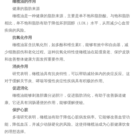
橄榄油的作用
健康的脂肪来源
橄榄油是一种健康的脂肪来源，主要是单不饱和脂肪酸。与饱和脂肪
相比，单不饱和脂肪有助于降低坏胆固醇（LDL）水平，从而减少心血管
疾病的风险。
抗氧化作用
橄榄油富含抗氧化剂，如多酚和维生素E，能够有效中和自由基，减
少细胞损伤和老化过程。这种抗氧化特性使橄榄油在延缓衰老、保护皮肤
和改善整体健康方面发挥重要作用。
消炎作用
研究表明，橄榄油具有抗炎特性，可以帮助减轻体内的炎症反应。这
对于缓解关节炎、哮喘等慢性炎症性疾病具有积极的作用。
促进消化
橄榄油能够刺激胆囊分泌胆汁，促进脂肪消化，有助于改善肠道健
康。它还具有润肠通便的作用，能够缓解便秘。
保护心脏
多项研究表明，橄榄油有助于降低心脏病发病率。它能够改善血管功
能，降低血压，并减少动脉硬化的风险。这使得橄榄油成为心脏健康饮食
的理想选择。